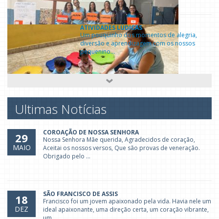
ATIVIDADES LÚDICAS
Um pouquinho dos momentos de alegria,
diversão e aprendizagem com os nossos
pequenino...
PRIMEIRA INFÂNCIA E ROTINA
Na Primeira Infância a rotina é fundamental
Ultimas Notícias
pois contribui para o desenvolvimento int...
COROAÇÃO DE NOSSA SENHORA
29
Nossa Senhora Mãe querida, Agradecidos de coração,
MAIO
Aceitai os nossos versos, Que são provas de veneração.
REUNIÃO DE PAIS 2026
Obrigado pelo ...
As Reuniões com as famílias são a base para
que o nosso trabalho esteja alinhado junt...
SÃO FRANCISCO DE ASSIS
18
Francisco foi um jovem apaixonado pela vida. Havia nele um
DEZ
ideal apaixonante, uma direção certa, um coração vibrante,
CARNAVAL 2026
um...