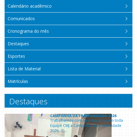
Calendário acadêmico
Comunicados
Cronograma do mês
Destaques
Esportes
Lista de Material
Matrículas
Destaques
CAMPANHA DA FRATERNIDADE 2026
Trabalhamos com as crianças e com toda
Equipe CMJ a Campanha da Fraternidade
2026. O...