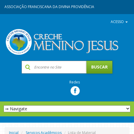
ASSOCIAÇÃO FRANCISCANA DA DIVINA PROVIDÊNCIA
ACESSO
Redes
Inicial
Serviços Acadêmicos
Lista de Material