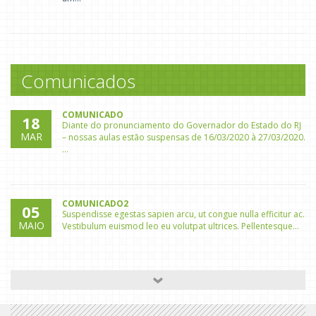
O Carnaval é uma festa cultural e na Creche
Menino Jesus foi vivenciado com muita ale...
Comunicados
COMUNICADO
18
Diante do pronunciamento do Governador do Estado do RJ
MAR
– nossas aulas estão suspensas de 16/03/2020 à 27/03/2020.
...
COMUNICADO2
05
Suspendisse egestas sapien arcu, ut congue nulla efficitur ac.
MAIO
Vestibulum euismod leo eu volutpat ultrices. Pellentesque...
COMUNICADO1
05
Vestibulum feugiat vulputate ex, ut viverra mi dictum sed.
MAIO
Sed cursus id nunc sed consequat. Pellentesque lobortis