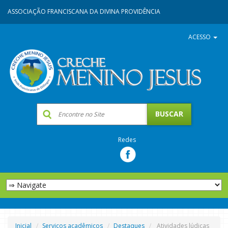
ASSOCIAÇÃO FRANCISCANA DA DIVINA PROVIDÊNCIA
ACESSO
Redes
Inicial
Serviços acadêmicos
Destaques
Atividades lúdicas