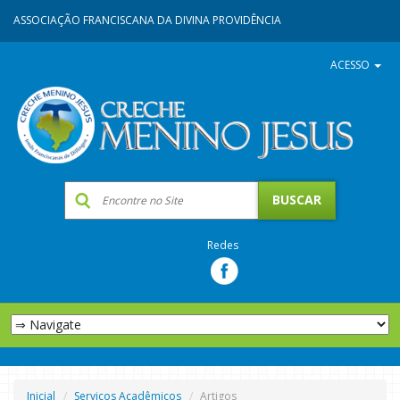
ASSOCIAÇÃO FRANCISCANA DA DIVINA PROVIDÊNCIA
ACESSO
Redes
Inicial
Serviços Acadêmicos
Artigos