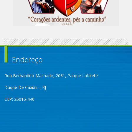
Endereço
Rua Bernardino Machado, 2031, Parque Lafaiete
Duque De Caxias – RJ
CEP: 25015-440