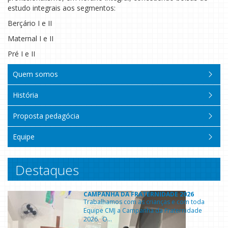
estudo integrais aos segmentos:
Berçário I e II
Maternal I e II
Pré I e II
Quem somos
História
Proposta pedagócia
Equipe
Destaques
CAMPANHA DA FRATERNIDADE 2026
Trabalhamos com as crianças e com toda
Equipe CMJ a Campanha da Fraternidade
2026. O...