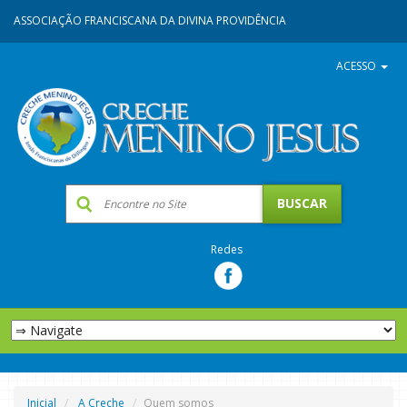
ASSOCIAÇÃO FRANCISCANA DA DIVINA PROVIDÊNCIA
ACESSO
Redes
Inicial
A Creche
Quem somos