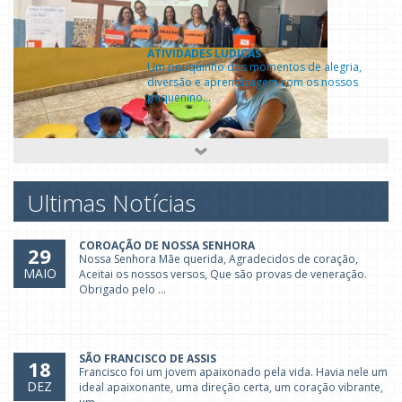
ATIVIDADES LÚDICAS
Um pouquinho dos momentos de alegria,
diversão e aprendizagem com os nossos
pequenino...
PRIMEIRA INFÂNCIA E ROTINA
Na Primeira Infância a rotina é fundamental
Ultimas Notícias
pois contribui para o desenvolvimento int...
COROAÇÃO DE NOSSA SENHORA
29
Nossa Senhora Mãe querida, Agradecidos de coração,
MAIO
Aceitai os nossos versos, Que são provas de veneração.
REUNIÃO DE PAIS 2026
Obrigado pelo ...
As Reuniões com as famílias são a base para
que o nosso trabalho esteja alinhado junt...
SÃO FRANCISCO DE ASSIS
18
Francisco foi um jovem apaixonado pela vida. Havia nele um
DEZ
ideal apaixonante, uma direção certa, um coração vibrante,
CARNAVAL 2026