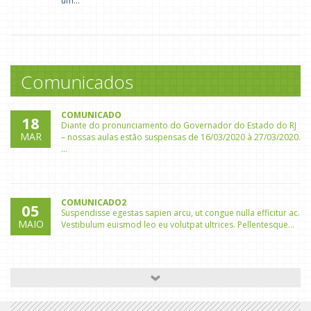
um...
O Carnaval é uma festa cultural e na Creche
Menino Jesus foi vivenciado com muita ale...
Comunicados
COMUNICADO
18
Diante do pronunciamento do Governador do Estado do RJ
MAR
– nossas aulas estão suspensas de 16/03/2020 à 27/03/2020.
...
COMUNICADO2
05
Suspendisse egestas sapien arcu, ut congue nulla efficitur ac.
MAIO
Vestibulum euismod leo eu volutpat ultrices. Pellentesque...
COMUNICADO1
05
Vestibulum feugiat vulputate ex, ut viverra mi dictum sed.