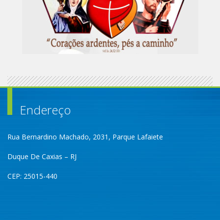
Endereço
Rua Bernardino Machado, 2031, Parque Lafaiete
Duque De Caxias – RJ
CEP: 25015-440