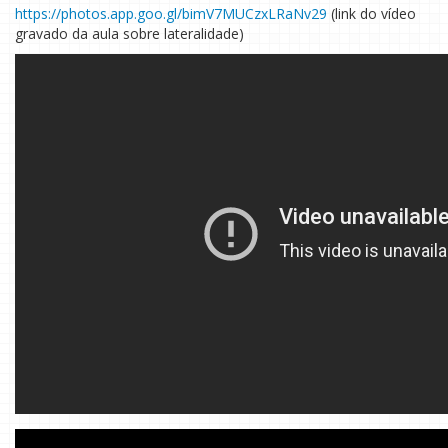
https://photos.app.goo.gl/
bimV7MUCzxLRaNv29
(link do vídeo
gravado da aula sobre lateralidade)