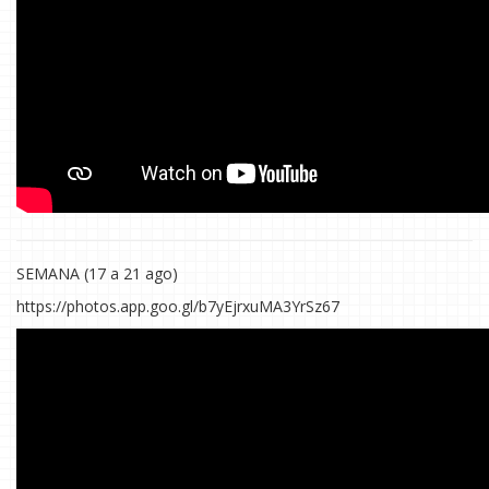
SEMANA (17 a 21 ago)
https://photos.app.goo.gl/b7yEjrxuMA3YrSz67