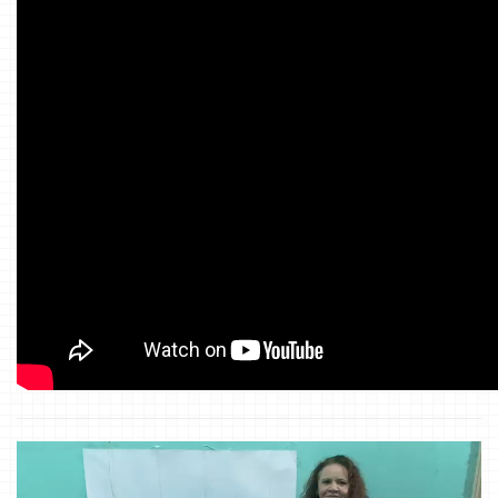
Tocador
de
vídeo