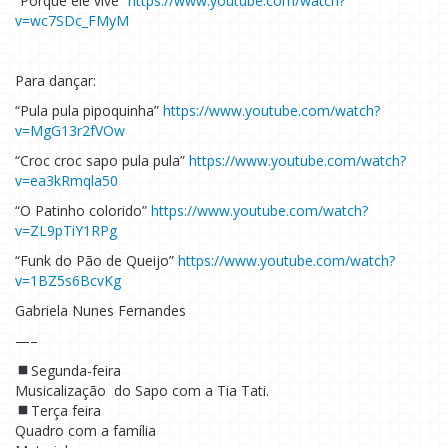
“Porque ele vive”
https://www.youtube.com/watch?
v=wc7SDc_FMyM
Para dançar:
“Pula pula pipoquinha”
https://www.youtube.com/watch?
v=MgG13r2fVOw
“Croc croc sapo pula pula”
https://www.youtube.com/watch?
v=ea3kRmqla50
“O Patinho colorido”
https://www.youtube.com/watch?
v=ZL9pTiY1RPg
“Funk do Pão de Queijo”
https://www.youtube.com/watch?
v=1BZ5s6BcvKg
Gabriela Nunes Fernandes
—–
Segunda-feira
Musicalização do Sapo com a Tia Tati.
Terça feira
Quadro com a família