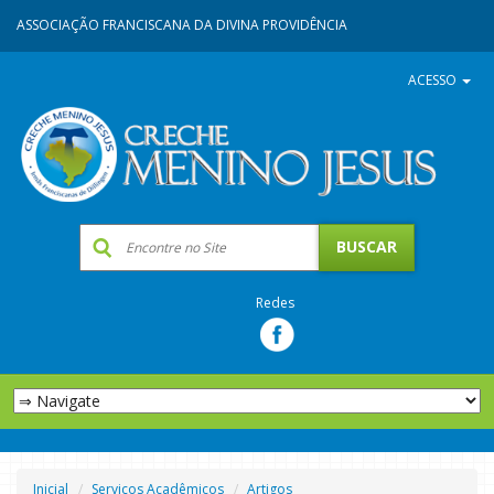
ASSOCIAÇÃO FRANCISCANA DA DIVINA PROVIDÊNCIA
ACESSO
Redes
Inicial
Serviços Acadêmicos
Artigos