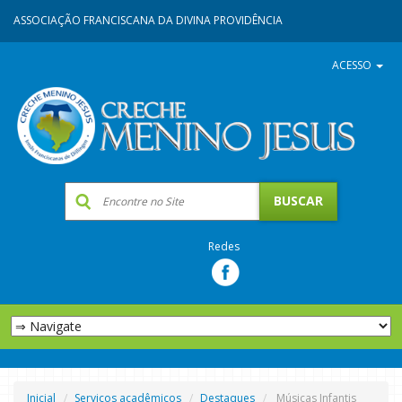
ASSOCIAÇÃO FRANCISCANA DA DIVINA PROVIDÊNCIA
ACESSO
Redes
Inicial
Serviços acadêmicos
Destaques
Músicas Infantis