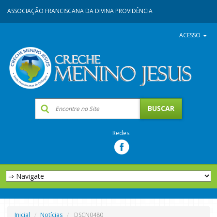
ASSOCIAÇÃO FRANCISCANA DA DIVINA PROVIDÊNCIA
ACESSO
Redes
Inicial
Notícias
DSCN0480