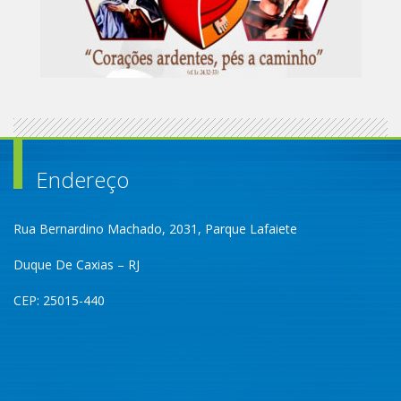
Endereço
Rua Bernardino Machado, 2031, Parque Lafaiete
Duque De Caxias – RJ
CEP: 25015-440