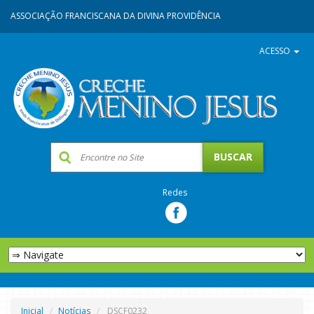
ASSOCIAÇÃO FRANCISCANA DA DIVINA PROVIDÊNCIA
ACESSO
Redes
Inicial
Notícias
DSCF0232