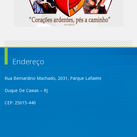
Endereço
Rua Bernardino Machado, 2031, Parque Lafaiete
Duque De Caxias – RJ
CEP: 25015-440