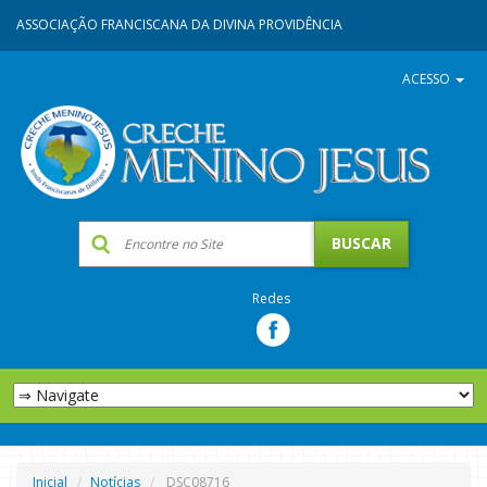
ASSOCIAÇÃO FRANCISCANA DA DIVINA PROVIDÊNCIA
ACESSO
Redes
Inicial
Notícias
DSC08716