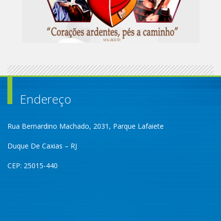
Endereço
Rua Bernardino Machado, 2031, Parque Lafaiete
Duque De Caxias – RJ
CEP: 25015-440