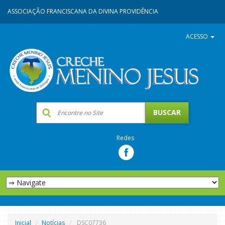
ASSOCIAÇÃO FRANCISCANA DA DIVINA PROVIDÊNCIA
ACESSO
Redes
Inicial
Notícias
DSC07736