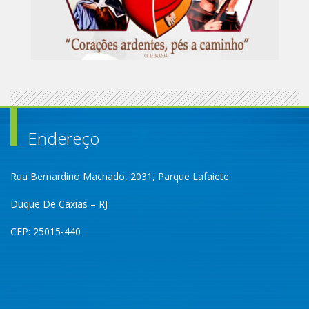
Endereço
Rua Bernardino Machado, 2031, Parque Lafaiete
Duque De Caxias – RJ
CEP: 25015-440