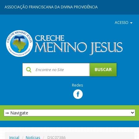
ASSOCIAÇÃO FRANCISCANA DA DIVINA PROVIDÊNCIA
ACESSO
Redes
Inicial
Notícias
DSC07386