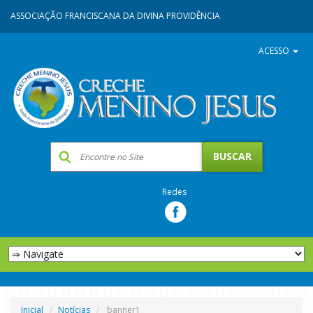
ASSOCIAÇÃO FRANCISCANA DA DIVINA PROVIDÊNCIA
ACESSO
Redes
Inicial
Notícias
banner1