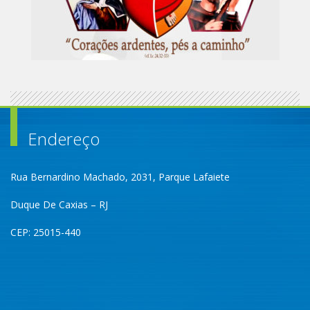
Endereço
Rua Bernardino Machado, 2031, Parque Lafaiete
Duque De Caxias – RJ
CEP: 25015-440