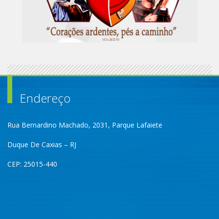
Endereço
Rua Bernardino Machado, 2031, Parque Lafaiete
Duque De Caxias – RJ
CEP: 25015-440