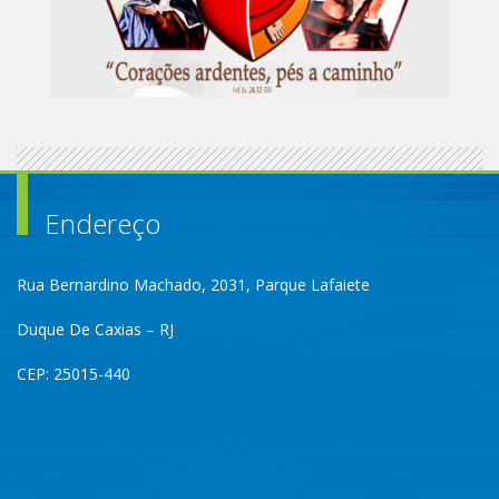
Endereço
Rua Bernardino Machado, 2031, Parque Lafaiete
Duque De Caxias – RJ
CEP: 25015-440