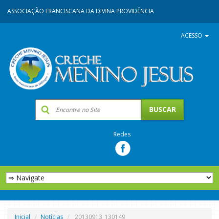
ASSOCIAÇÃO FRANCISCANA DA DIVINA PROVIDÊNCIA
ACESSO
Redes
Inicial
Notícias
20130913_130149