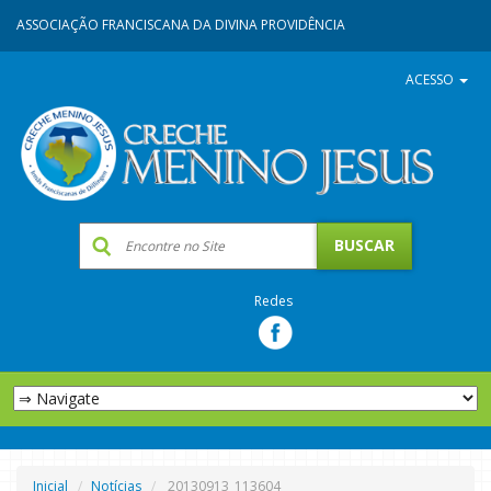
ASSOCIAÇÃO FRANCISCANA DA DIVINA PROVIDÊNCIA
ACESSO
Redes
Inicial
Notícias
20130913_113604