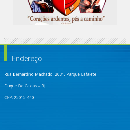
Endereço
Rua Bernardino Machado, 2031, Parque Lafaiete
Duque De Caxias – RJ
CEP: 25015-440