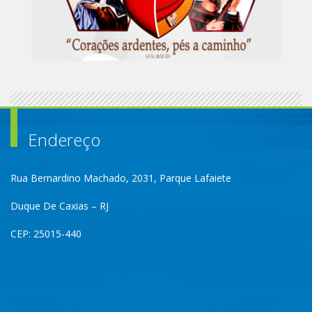
Endereço
Rua Bernardino Machado, 2031, Parque Lafaiete
Duque De Caxias – RJ
CEP: 25015-440