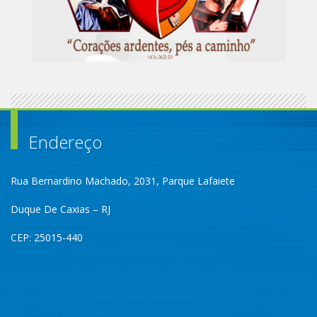
Endereço
Rua Bernardino Machado, 2031, Parque Lafaiete
Duque De Caxias – RJ
CEP: 25015-440