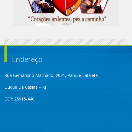
Endereço
Rua Bernardino Machado, 2031, Parque Lafaiete
Duque De Caxias – RJ
CEP: 25015-440