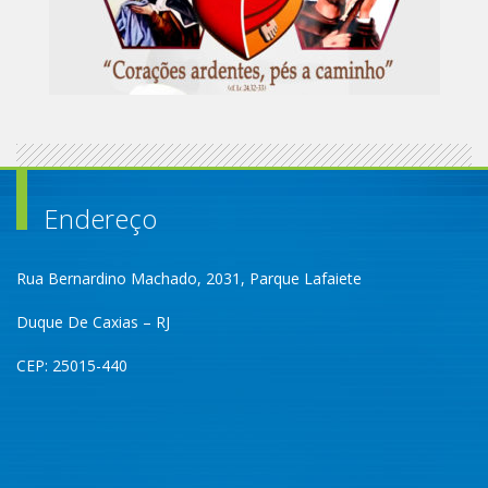
Endereço
Rua Bernardino Machado, 2031, Parque Lafaiete
Duque De Caxias – RJ
CEP: 25015-440