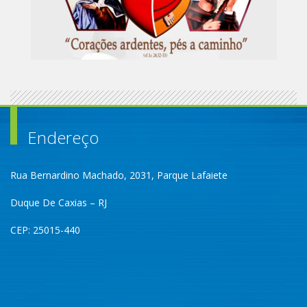
Endereço
Rua Bernardino Machado, 2031, Parque Lafaiete
Duque De Caxias – RJ
CEP: 25015-440