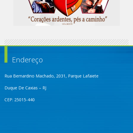
Endereço
Rua Bernardino Machado, 2031, Parque Lafaiete
Duque De Caxias – RJ
CEP: 25015-440