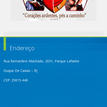
Endereço
Rua Bernardino Machado, 2031, Parque Lafaiete
Duque De Caxias – RJ
CEP: 25015-440